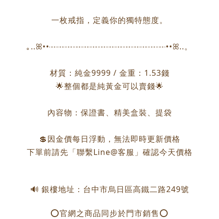
一枚戒指，定義你的獨特態度。
｡..ꕤ••┈┈┈┈┈┈┈┈┈┈┈┈┈┈••ꕤ..。
材質：純金9999 / 金重：1.53錢
🌟整個都是純黃金可以賣錢🌟
內容物：保證書、精美盒裝、提袋
💲因金價每日浮動，無法即時更新價格
下單前請先「聯繫Line@客服」確認今天價格
🔊 銀樓地址：台中市烏日區高鐵二路249號
⭕️官網之商品同步於門市銷售⭕️