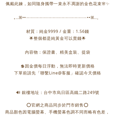
佩戴此鍊，如同隨身攜帶一束永不凋謝的金色花束🌸✨
｡..ꕤ••┈┈┈┈┈┈┈┈┈┈┈┈┈┈••ꕤ..。
材質：純金9999 / 金重：1.56錢
🌟整個都是純黃金可以賣錢🌟
內容物：保證書、精美盒裝、提袋
💲因金價每日浮動，無法即時更新價格
下單前請先「聯繫Line@客服」確認今天價格
🔊 銀樓地址：台中市烏日區高鐵二路249號
⭕️官網之商品同步於門市銷售⭕️
商品顏色因電腦螢幕、手機螢幕色調不同而略有色差，