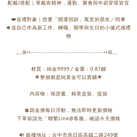
配戴/搭配｜單戴有精神，通勤、聚會與年節穿搭皆宜
👑送禮對象｜想要「開運招財」寓意的朋友／同事
🍀送自己作為新工作、轉職、開學與生日的小儀式感禮
物
｡..ꕤ••┈┈┈┈┈┈┈┈┈┈┈┈┈┈••ꕤ..。
材質：純金9999 / 金重：0.87錢
🌟整個都是純黃金可以賣錢🌟
內容物：保證書、精美盒裝、提袋
💲因金價每日浮動，無法即時更新價格
下單前請先「聯繫Line@客服」確認今天價格
🔊 銀樓地址：台中市烏日區高鐵二路249號