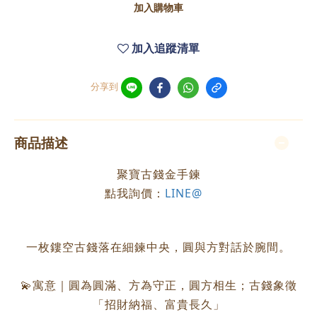
加入購物車
加入追蹤清單
分享到
商品描述
聚寶古錢金手鍊
點我詢價：
LINE@
一枚鏤空古錢落在細鍊中央，圓與方對話於腕間。
💫寓意｜圓為圓滿、方為守正，圓方相生；古錢象徵
「招財納福、富貴長久」