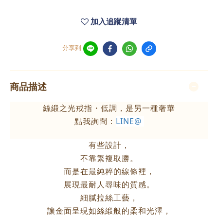
加入追蹤清單
分享到
商品描述
絲緞之光戒指・低調，是另一種奢華
點我詢問：
LINE@
有些設計，
不靠繁複取勝。
而是在最純粹的線條裡，
展現最耐人尋味的質感。
細膩拉絲工藝，
讓金面呈現如絲緞般的柔和光澤，