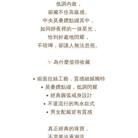
低調內斂，
卻藏不住高級感。
中央莫桑鑽點綴其中，
如同靜夜裡的一抹星光，
恰到好處地閃耀，
不喧嘩，卻讓人無法忽視。
✨ 為什麼值得收藏
▪ 緞面拉絲工藝，質感細膩獨特
▪ 莫桑鑽點綴，低調閃耀
▪ 經典圓弧戒身設計
▪ 不退流行的雋永款式
▪ 男女配戴皆有質感
真正經典的珠寶，
不需要追逐潮流。