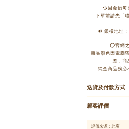
💲因金價
下單前請先「聯
🔊 銀樓地址
⭕️官網
商品顏色因電腦
差，商
純金商品務必
送貨及付款方式
顧客評價