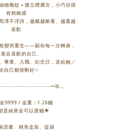
：細緻雕紋＋微立體層次，小巧但很
有精緻感
淨亮澤不浮誇，越戴越耐看、越看越
喜歡
徵蛻變與重生——願你每一次轉身，
更靠近喜歡的自己。
日、畢業、入職、紀念日，送給她／
給自己都很剛好✨
┈┈┈┈┈┈┈┈┈┈┈┈••ꕤ..。
9999 / 金重：1.26錢
個都是純黃金可以賣錢🌟
保證書、精美盒裝、提袋