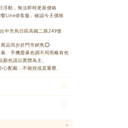
每日浮動，無法即時更新價格
繫Line@客服」確認今天價格
：台中市烏日區高鐵二路249號
之商品同步於門市銷售⭕️
螢幕、手機螢幕色調不同而略有色
品顏色請以實體為主。
小心配戴，不能捏或是重壓。