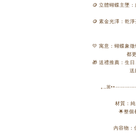
🪙 立體蝴蝶主墜
🪙 素金光澤：乾
💛 寓意：蝴蝶象
都
🎁 送禮推薦：生
送
｡..ꕤ••┈┈
材質：純金
🌟整
內容物：