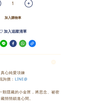
加入購物車
加入追蹤清單
真心純愛項鍊
我詢價：
LINE@
一顆隱藏的小金匣，將思念、祕密
珍藏悄悄鎖進心間。