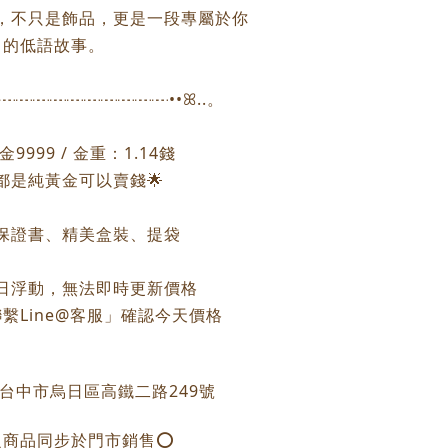
，不只是飾品，更是一段專屬於你
的低語故事。
┈┈┈┈┈┈┈┈┈┈┈┈••ꕤ..。
9999 / 金重：1.14錢
個都是純黃金可以賣錢🌟
保證書、精美盒裝、提袋
每日浮動，無法即時更新價格
繫Line@客服」確認今天價格
：台中市烏日區高鐵二路249號
之商品同步於門市銷售⭕️