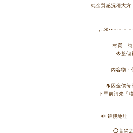
純金質感沉穩大方
｡..ꕤ••┈┈
材質：純金
🌟整
內容物：
💲因金價
下單前請先「聯
🔊 銀樓地址
⭕️官網