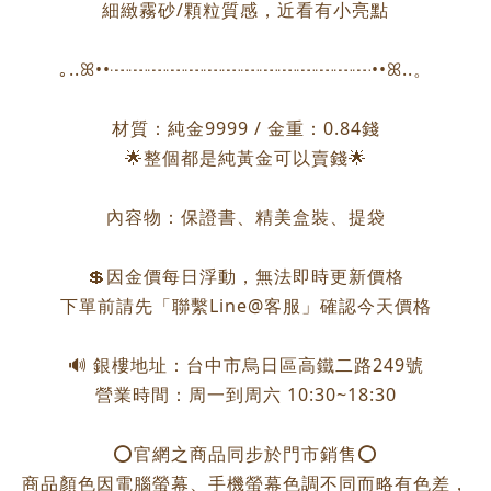
細緻霧砂/顆粒質感，近看有小亮點
｡..ꕤ••┈┈┈┈┈┈┈┈┈┈┈┈┈┈••ꕤ..。
材質：純金9999 / 金重：0.84錢
🌟整個都是純黃金可以賣錢🌟
內容物：保證書、精美盒裝、提袋
💲因金價每日浮動，無法即時更新價格
下單前請先「聯繫Line@客服」確認今天價格
🔊 銀樓地址：台中市烏日區高鐵二路249號
營業時間：周一到周六 10:30~18:30
⭕️官網之商品同步於門市銷售⭕️
商品顏色因電腦螢幕、手機螢幕色調不同而略有色差，