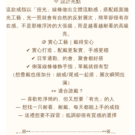
💛 設計亮點
這款戒指以「扭光」線條做出立體流動感，搭配鏡面拋
光工藝，光一照就會有自然的反射層次，簡單卻很有存
在感。不是那種浮誇的大張揚，而是越看越耐看的高級
亮。
🪙 實心工藝｜戴得安心
✔ 實心打造，配戴更紮實、手感更穩
✔ 日常通勤、約會、聚會都好搭
✔ 俐落線條修飾手指，單戴就很有型
（想疊戴也很加分：細戒/尾戒一起搭，層次瞬間拉
滿）
👀 適合誰戴？
— 喜歡乾淨簡約、但又想要「有光」的人
— 想找一只耐看、耐戴、每天都能上手的戒指
— 送禮想要不踩雷：低調卻很有質感的選擇
｡..ꕤ••┈┈┈┈┈┈┈┈┈┈┈┈┈┈••ꕤ..。