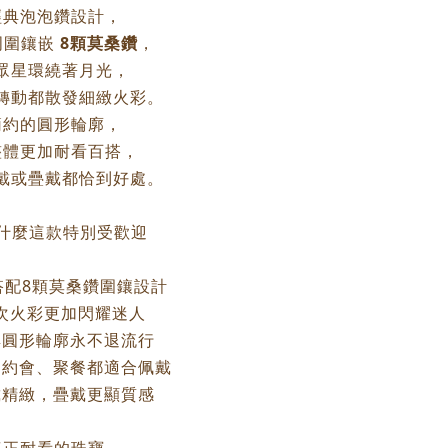
經典泡泡鑽設計，
周圍鑲嵌
8顆莫桑鑽
，
眾星環繞著月光，
轉動都散發細緻火彩。
簡約的圓形輪廓，
整體更加耐看百搭，
戴或疊戴都恰到好處。
為什麼這款特別受歡迎
石搭配8顆莫桑鑽圍鑲設計
層次火彩更加閃耀迷人
典圓形輪廓永不退流行
、約會、聚餐都適合佩戴
戴精緻，疊戴更顯質感