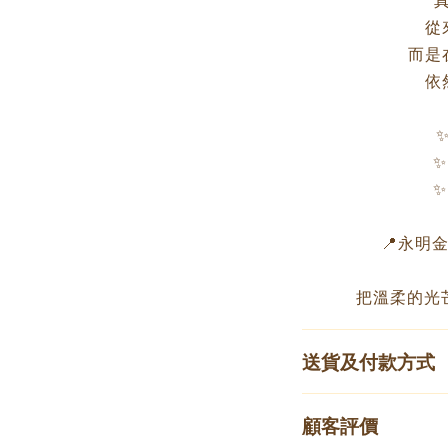
從
而是
依
✨
✨
📍永明金飾
把溫柔的光
送貨及付款方式
顧客評價