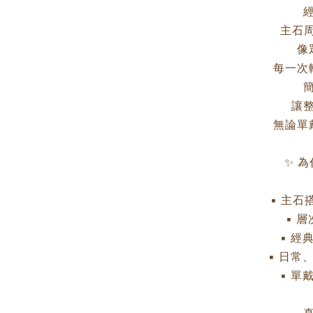
主石
像
每一次
讓
無論單
✨ 
▪ 主
▪ 
▪ 經
▪ 日常
▪ 單