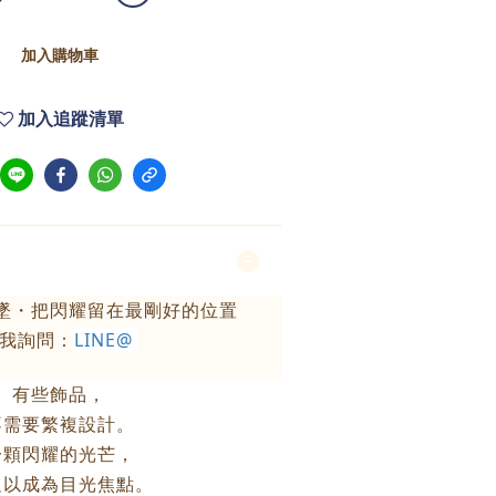
加入購物車
加入追蹤清單
墜・把閃耀留在最剛好的位置
我詢問：
LINE@
有些飾品，
不需要繁複設計。
一顆閃耀的光芒，
足以成為目光焦點。