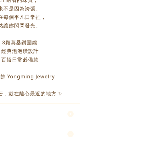
真正耐看的珠寶，
來不是因為誇張。
在每個平凡日常裡，
然讓妳閃閃發光。
✨ 8顆莫桑鑽圍鑲
 經典泡泡鑽設計
 百搭日常必備款
 Yongming Jewelry
芒，戴在離心最近的地方 ✨