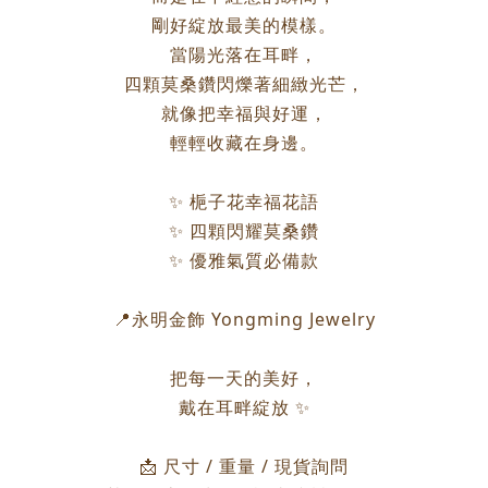
剛好綻放最美的模樣。
當陽光落在耳畔，
四顆莫桑鑽閃爍著細緻光芒，
就像把幸福與好運，
輕輕收藏在身邊。
✨ 梔子花幸福花語
✨ 四顆閃耀莫桑鑽
✨ 優雅氣質必備款
📍永明金飾 Yongming Jewelry
把每一天的美好，
戴在耳畔綻放 ✨
📩 尺寸 / 重量 / 現貨詢問