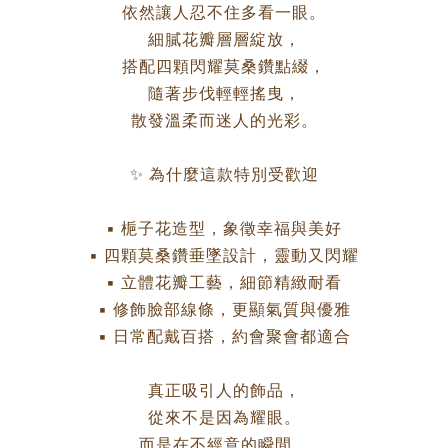
依然讓人忍不住多看一眼。
細膩花瓣層層綻放，
搭配四顆閃耀莫桑鑽點綴，
隨著步伐輕輕搖曳，
散發溫柔而迷人的光彩。
✨ 為什麼這款特別受歡迎
▪ 梔子花造型，象徵幸福與美好
▪ 四顆莫桑鑽垂墜設計，靈動又閃耀
▪ 立體花瓣工藝，細節精緻耐看
▪ 修飾臉部線條，更顯氣質與優雅
▪ 日常配戴百搭，約會聚會都適合
真正吸引人的飾品，
從來不是因為耀眼。
而是在不經意的瞬間，