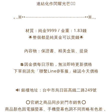
連結化作閃耀光芒❤️‍🔥
｡..ꕤ••┈┈┈┈┈┈┈┈┈┈┈┈┈┈••ꕤ..。
材質：純金9999 / 金重：1.83錢
🌟整個都是純黃金可以賣錢🌟
內容物：保證書、精美盒裝、提袋
💲因金價每日浮動，無法即時更新價格
下單前請先「聯繫Line@客服」確認今天價格
🔊 銀樓地址：台中市烏日區高鐵二路249號
⭕️官網之商品同步於門市銷售⭕️
商品顏色因電腦螢幕、手機螢幕色調不同而略有色差，