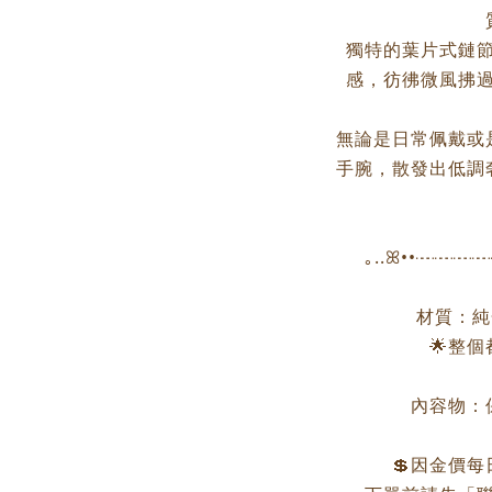
獨特的葉片式鏈
感，彷彿微風拂
無論是日常佩戴或
手腕，散發出低調
｡..ꕤ••┈┈
材質：純金
🌟整
內容物：
💲因金價