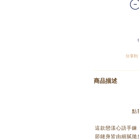
分享到
商品描述
點
這款戀漾心語手鍊
節鏈身皆由細膩拋