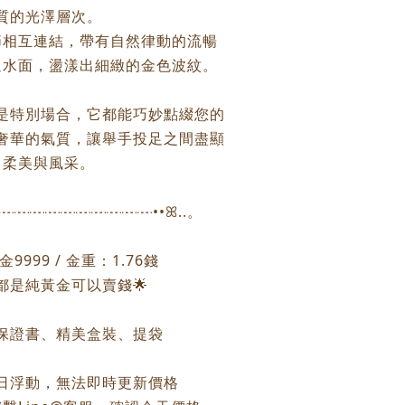
質的光澤層次。
節相互連結，帶有自然律動的流暢
過水面，盪漾出細緻的金色波紋。
是特別場合，它都能巧妙點綴您的
奢華的氣質，讓舉手投足之間盡顯
柔美與風采。
┈┈┈┈┈┈┈┈┈┈┈┈••ꕤ..。
9999 / 金重：1.76錢
個都是純黃金可以賣錢🌟
保證書、精美盒裝、提袋
每日浮動，無法即時更新價格