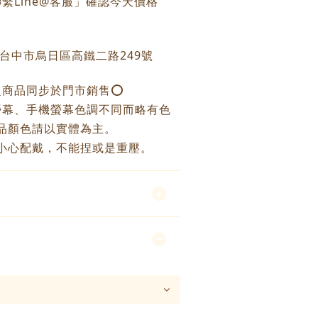
繫Line@客服」確認今天價格
：台中市烏日區高鐵二路249號
之商品同步於門市銷售⭕️
螢幕、手機螢幕色調不同而略有色
品顏色請以實體為主。
小心配戴，不能捏或是重壓。