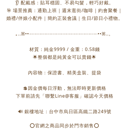
👂 配戴感：貼耳穩固、不易勾髮，輕巧好戴。
🎯 場景推薦：通勤上班｜週末逛街/咖啡｜約會聚餐｜
婚禮/伴娘小配件｜簡約正裝會議｜生日/節日小禮物。
｡..ꕤ••┈┈┈┈┈┈┈┈┈┈┈┈┈┈••ꕤ..。
材質：純金9999 / 金重：0.58錢
🌟整個都是純黃金可以賣錢🌟
內容物：保證書、精美盒裝、提袋
💲因金價每日浮動，無法即時更新價格
下單前請先「聯繫Line@客服」確認今天價格
🔊 銀樓地址：台中市烏日區高鐵二路249號
⭕️官網之商品同步於門市銷售⭕️