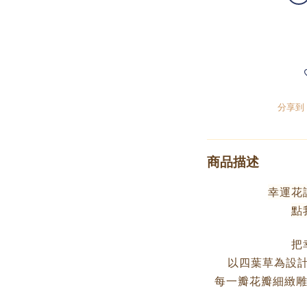
分享到
商品描述
幸運花
點
把
以四葉草為設
每一瓣花瓣細緻雕