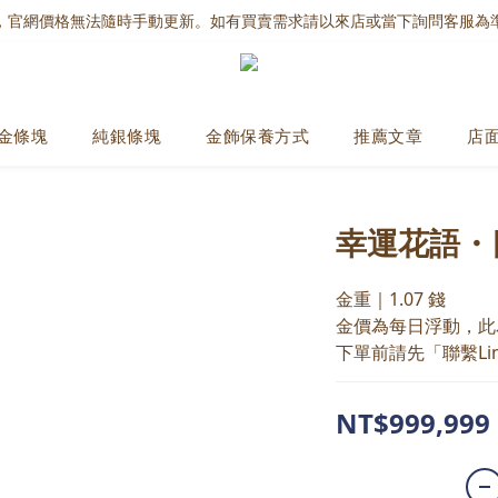
，官網價格無法隨時手動更新。如有買賣需求請以來店或當下詢問客服為
金條塊
純銀條塊
金飾保養方式
推薦文章
店
幸運花語・
金重｜1.07 錢
金價為每日浮動，此
下單前請先「聯繫Li
NT$999,999