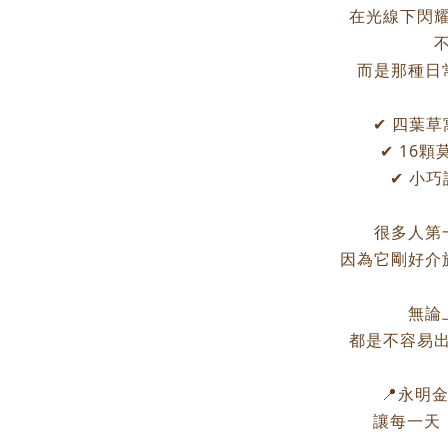
在光線下閃
而是那種日
✔ 四葉
✔ 16
✔ 小
很多人第
因為它剛好介
無論
都是不容易
📍永明金飾
讓每一天