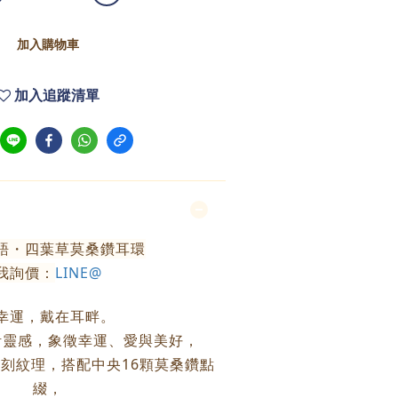
加入購物車
加入追蹤清單
語・四葉草莫桑鑽耳環
我詢價：
LINE@
幸運，戴在耳畔。
計靈感，象徵幸運、愛與美好，
刻紋理，搭配中央16顆莫桑鑽點
綴，