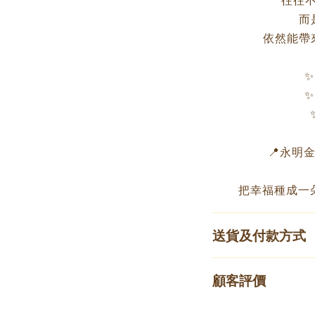
往往
而
依然能帶
✨
✨
📍永明金飾
把幸福種成一
送貨及付款方式
顧客評價