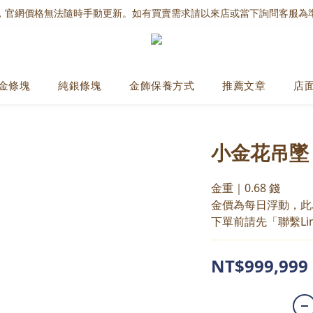
，官網價格無法隨時手動更新。如有買賣需求請以來店或當下詢問客服為
金條塊
純銀條塊
金飾保養方式
推薦文章
店
小金花吊墜
金重｜0.68 錢
金價為每日浮動，此
下單前請先「聯繫Li
NT$999,999