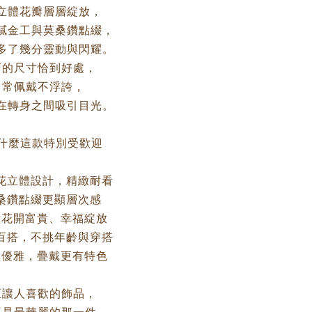
立體花瓣層層綻放，
膩金工與莫桑鑽點綴，
多了幾分靈動與閃耀。
巧的尺寸恰到好處，
日常佩戴不浮誇，
在轉身之間吸引目光。
為什麼這款特別受歡迎
金花立體設計，精緻耐看
莫桑鑽點綴更顯層次感
意花開富貴、幸福綻放
巧百搭，不挑年齡與穿搭
戴優雅，疊戴更有特色
正讓人喜歡的飾品，