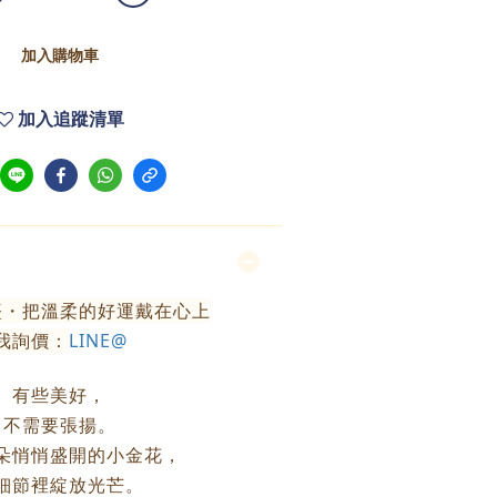
加入購物車
加入追蹤清單
墜・把溫柔的好運戴在心上
我詢價：
LINE@
有些美好，
不需要張揚。
朵悄悄盛開的小金花，
細節裡綻放光芒。