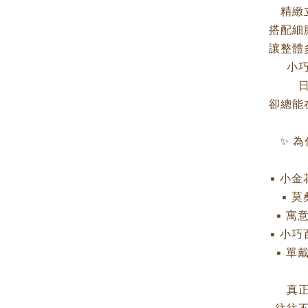
精緻
搭配細
讓整體
小
卻總能
✨ 
▪ 小
▪ 
▪ 寓
▪ 小
▪ 單
真