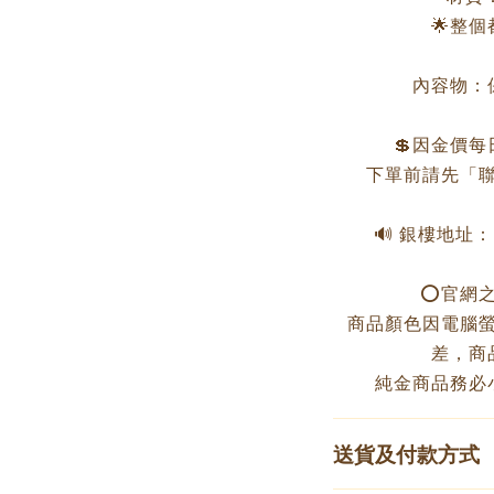
🌟整
內容物：
💲因金價
下單前請先「聯
🔊 銀樓地址
⭕️官網
商品顏色因電腦
差，商
純金商品務必
送貨及付款方式