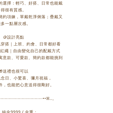
的選擇：輕巧、好搭、日常也能戴
得很有質感。
簡約項鍊，單戴乾淨俐落；疊戴又
能多一點層次感。
🪙設計亮點
挑穿搭｜上班、約會、日常都好看
/紅繩｜自由變化自己的配戴方式
寓意款、可愛款、簡約款都能挑到
🎁送禮也很可以
紀念日、小驚喜、彌月祝福，
件，也能把心意送得很剛好。
┈┈┈┈┈┈┈┈┈┈┈┈••ꕤ..。
純金9999 / 金重：