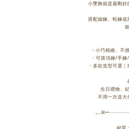
小墜飾就是最剛好
搭配細鍊、蛇鍊或
・小巧精緻、不
・可搭項鍊/手鍊
・多款造型可選｜
生日禮物、
不用一次送大
｡..ꕤ••┈┈
材質：