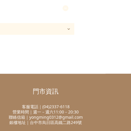
門市資訊
客服電話｜(04)2337-6118
營業時間｜週一－週六11:00－20:30
聯絡信箱｜yongming0312@gmail.com
銀樓地址｜台中市烏日區高鐵二路249號