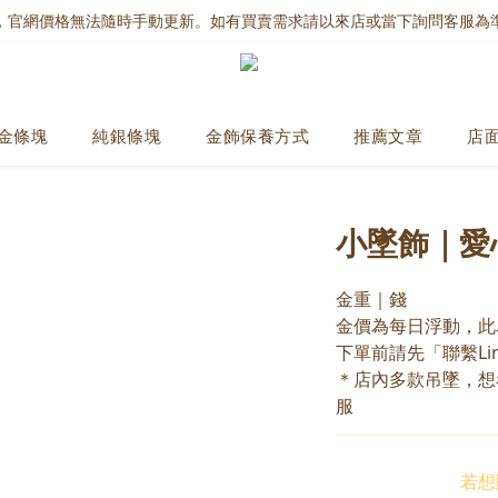
，官網價格無法隨時手動更新。如有買賣需求請以來店或當下詢問客服為
金條塊
純銀條塊
金飾保養方式
推薦文章
店
小墜飾｜愛
金重｜錢
金價為每日浮動，此
下單前請先「聯繫Li
＊店內多款吊墜，想
服
若想