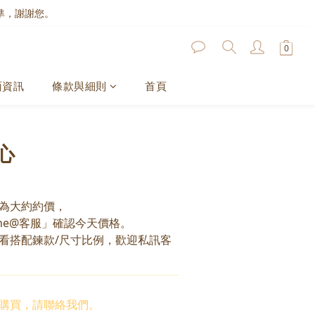
準，謝謝您。
面資訊
條款與細則
首頁
心
為大約約價，
ne@客服」確認今天價格。
看搭配鍊款/尺寸比例，歡迎私訊客
購買，請聯絡我們。