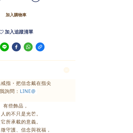
加入購物車
加入追蹤清單
光戒指・把信念戴在指尖
我詢問：
LINE@
有些飾品，
引人的不只是光芒。
是它所承載的意義。
象徵守護、信念與祝福，