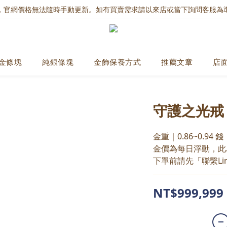
，官網價格無法隨時手動更新。如有買賣需求請以來店或當下詢問客服為
金條塊
純銀條塊
金飾保養方式
推薦文章
店
守護之光戒
金重｜0.86~0.94 錢
金價為每日浮動，此
下單前請先「聯繫Li
NT$999,999