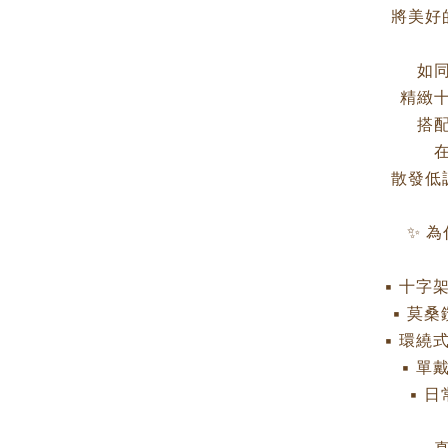
將美好
如
精緻
搭
散發低
✨ 
▪ 十字
▪ 莫
▪ 環繞
▪ 單
▪ 