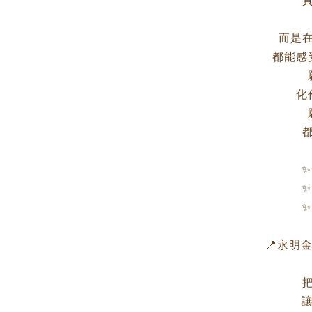
而是
都能感
化
✨
✨
✨
📍永明金飾
讓