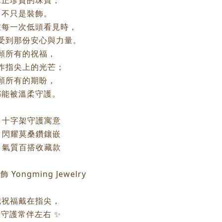
真正珍貴的珠寶，
不只是裝飾。
在每一次低頭看見時，
受到那份安心與力量。
願所有的祝福，
作指尖上的光芒；
願所有的期盼，
都能被溫柔守護。
 十字架守護寓意
 閃耀莫桑鑽鑲嵌
 氣質百搭收藏款
 Yongming Jewelry
把祝福戴在指尖，
守護常伴左右 ✨