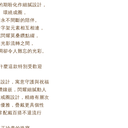
的期盼化作細膩設計，
環繞成圈，
同永不間斷的陪伴。
十字架元素相互相連，
配閃耀莫桑鑽點綴，
在光影流轉之間，
調卻令人難忘的光彩。
為什麼這款特別受歡迎
架設計，寓意守護與祝福
桑鑽鑲嵌，閃耀細膩動人
式戒圈設計，精緻有層次
戴優雅，疊戴更具個性
日常配戴百搭不退流行