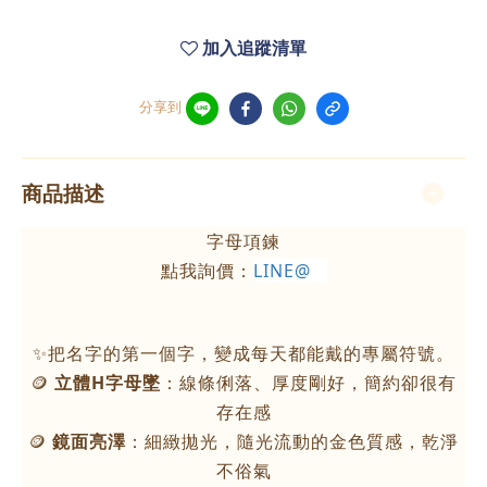
加入追蹤清單
分享到
商品描述
字母項鍊
點我詢價：
LINE@
✨把名字的第一個字，變成每天都能戴的專屬符號。
🪙
立體H字母墜
：線條俐落、厚度剛好，簡約卻很有
存在感
🪙
鏡面亮澤
：細緻拋光，隨光流動的金色質感，乾淨
不俗氣