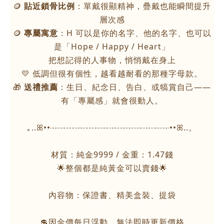
🪙
貼近鎖骨比例
：單戴很顯精神，疊戴也能瞬間提升
層次感
🪙
專屬寓意
：H 可以是你的名字、他的名字、也可以
是「Hope / Happy / Heart」
把想記得的人事物，悄悄戴在身上
💛 低調但很有個性，越看越耐看的那種字母款。
🎁
送禮推薦
：生日、紀念日、告白、或犒賞自己——
有「專屬感」就會很動人。
｡..ꕤ••┈┈┈┈┈┈┈┈┈┈┈┈┈┈••ꕤ..。
材質：純金9999 / 金重：1.47錢
🌟整個都是純黃金可以賣錢🌟
內容物：保證書、精美盒裝、提袋
💲因金價每日浮動，無法即時更新價格