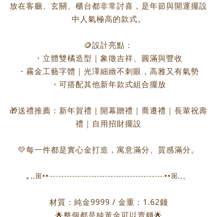
放在客廳、玄關、櫃台都非常討喜，是年節與開運擺設
中人氣極高的款式。
🪙設計亮點：
・立體雙橘造型｜象徵吉祥、圓滿與豐收
・霧金工藝字體｜光澤細緻不刺眼，高雅又有氣勢
・可搭配其他新年款式組合擺放
🎁送禮推薦：新年賀禮｜開幕贈禮｜喬遷禮｜長輩祝壽
禮｜自用招財擺設
💛每一件都是實心金打造，寓意滿分、質感滿分。
｡..ꕤ••┈┈┈┈┈┈┈┈┈┈┈┈┈┈••ꕤ..。
材質：純金9999 / 金重：1.62錢
🌟整個都是純黃金可以賣錢🌟