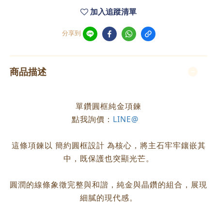
加入追蹤清單
分享到
商品描述
單鑽圓框純金項鍊
點我詢價：
LINE@
這條項鍊以 簡約圓框設計 為核心，將主石牢牢鑲嵌其
中，既保護也突顯光芒。
圓潤的線條象徵完整與和諧，純金與晶鑽的組合，展現
細膩的現代感。