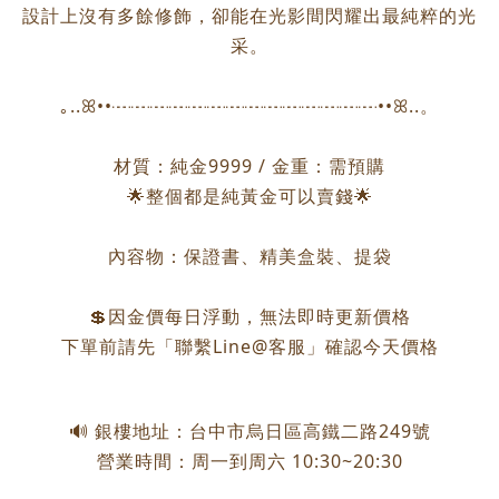
設計上沒有多餘修飾，卻能在光影間閃耀出最純粹的光
采。
｡..ꕤ••┈┈┈┈┈┈┈┈┈┈┈┈┈┈••ꕤ..。
材質：純金9999 / 金重：需預購
🌟整個都是純黃金可以賣錢🌟
內容物：保證書、精美盒裝、提袋
💲因金價每日浮動，無法即時更新價格
下單前請先「聯繫Line@客服」確認今天價格
🔊 銀樓地址：台中市烏日區高鐵二路249號
營業時間：周一到周六 10:30~20:30