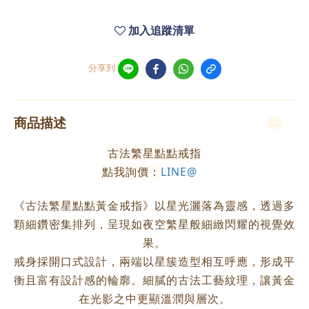
加入追蹤清單
分享到
商品描述
古法繁星點點戒指
點我詢價：
LINE@
《古法繁星點點黃金戒指》以星光灑落為靈感，透過多
顆細鑽密集排列，呈現如夜空繁星般細緻閃耀的視覺效
果。
戒身採開口式設計，兩端以星簇造型相互呼應，形成平
衡且富有設計感的輪廓。細膩的古法工藝紋理，讓黃金
在光影之中更顯溫潤與層次。