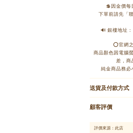
💲因金價
下單前請先「聯
🔊 銀樓地址
⭕️官網
商品顏色因電腦
差，商
純金商品務必
送貨及付款方式
顧客評價