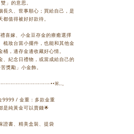
雙」的意思。
姻長久、世事順心；買給自己，是
天都值得被好好款待。
婚禮喜嫁、小金豆存金的療癒選擇
、梳妝台當小擺件，也能和其他金
金桶，邊存金邊收藏好心情。
金、紀念日禮物，或當成給自己的
辛苦獎勵」小金飾。
┈┈┈┈┈┈┈┈┈┈┈┈••ꕤ..。
9999 / 金重：多款金重
個都是純黃金可以賣錢🌟
保證書、精美盒裝、提袋