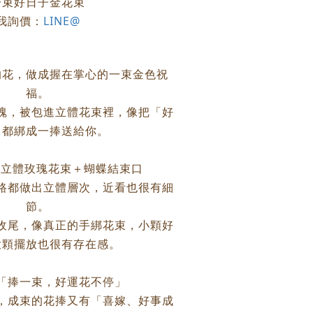
一束好日子金花束
我詢價：
LINE@
的花，做成握在掌心的一束金色祝
福。
瑰，被包進立體花束裡，像把「好
」都綁成一捧送給你。
｜立體玫瑰花束＋蝴蝶結束口
路都做出立體層次，近看也很有細
節。
收尾，像真正的手綁花束，小顆好
大顆擺放也很有存在感。
｜「捧一束，好運花不停」
，成束的花捧又有「喜嫁、好事成