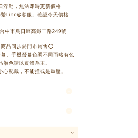
每日浮動，無法即時更新價格
繫Line@客服」確認今天價格
：台中市烏日區高鐵二路249號
之商品同步於門市銷售⭕️
螢幕、手機螢幕色調不同而略有色
品顏色請以實體為主。
小心配戴，不能捏或是重壓。