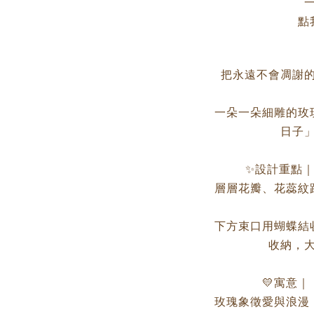
點
把永遠不會凋謝
一朵一朵細雕的玫
日子
✨設計重點
層層花瓣、花蕊紋
下方束口用蝴蝶結
收納，
💛寓意
玫瑰象徵愛與浪漫