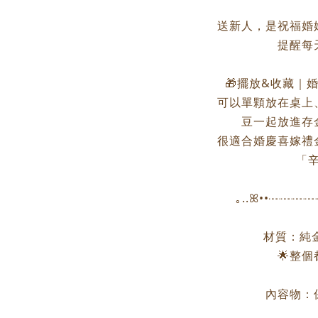
送新人，是祝福婚
提醒每
🎁擺放&收藏｜
可以單顆放在桌上
豆一起放進存
很適合婚慶喜嫁禮
「
｡..ꕤ••┈┈
材質：純金
🌟整
內容物：