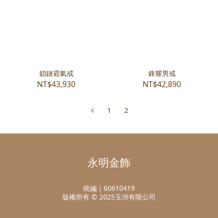
鎖鏈霸氣戒
鋒耀男戒
NT$43,930
NT$42,890
1
2
永明金飾
統編｜60610419
版權所有 © 2025玉沛有限公司