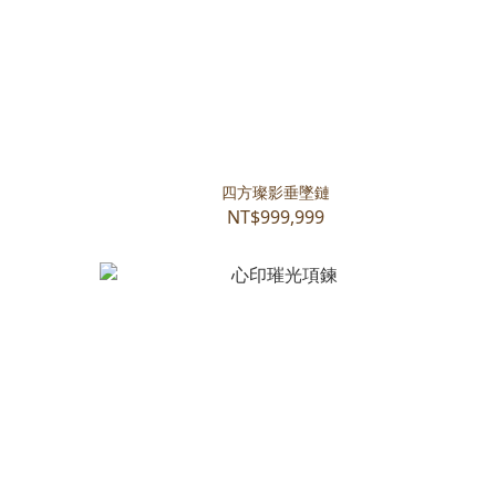
四方璨影垂墜鏈
NT$999,999