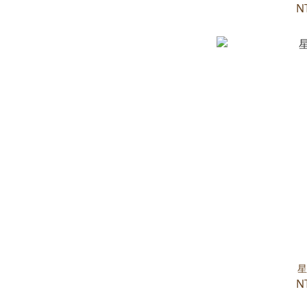
N
星
N