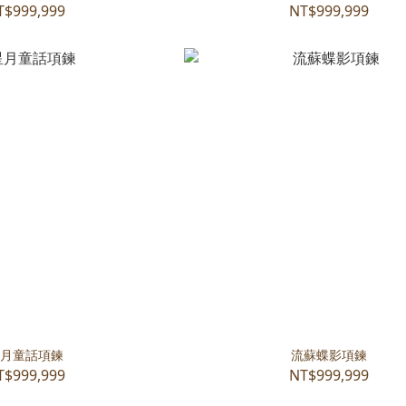
T$999,999
NT$999,999
月童話項鍊
流蘇蝶影項鍊
T$999,999
NT$999,999