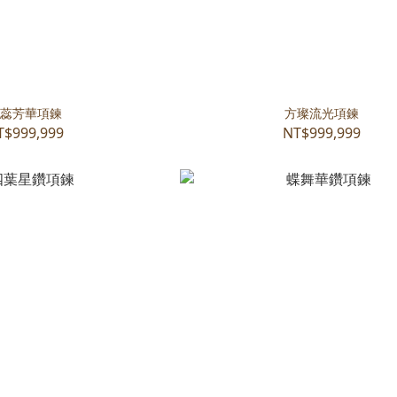
蕊芳華項鍊
方璨流光項鍊
T$999,999
NT$999,999