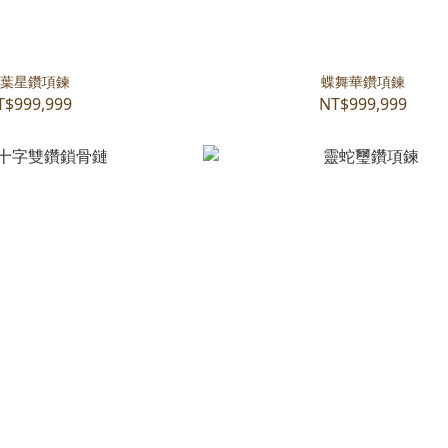
葉星鑽項鍊
蝶舞華鑽項鍊
T$999,999
NT$999,999