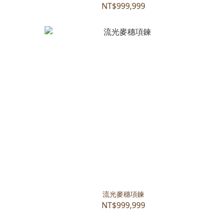
NT$999,999
流光麥穗項鍊
NT$999,999