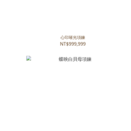
心印璀光項鍊
NT$999,999