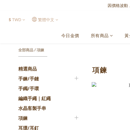
因價格波動
$
TWD
繁體中文
今日金價
所有商品
黃
全部商品
/
項鍊
項鍊
精選商品
手鍊/手鏈
手鐲/手環
編織手繩｜紅繩
水晶客製手串
項鍊
耳環/耳釘